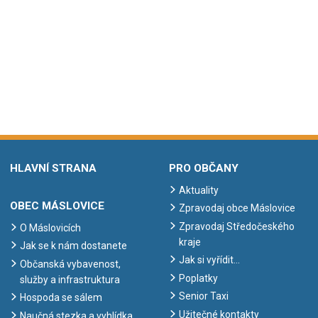
HLAVNÍ STRANA
PRO OBČANY
Aktuality
OBEC MÁSLOVICE
Zpravodaj obce Máslovice
Zpravodaj Středočeského
O Máslovicích
kraje
Jak se k nám dostanete
Jak si vyřídit…
Občanská vybavenost,
Poplatky
služby a infrastruktura
Senior Taxi
Hospoda se sálem
Užitečné kontakty
Naučná stezka a vyhlídka