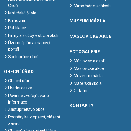
Choč
Mimořádné události
Mateřská škola
Knihovna
MUZEUM MÁSLA
Publikace
Firmy a služby v obci a okolí
MÁSLOVICKÉ AKCE
Územní plán a mapový
portál
FOTOGALERIE
Spolupráce obcí
Máslovice a okolí
Máslovické akce
OBECNÍ ÚŘAD
Muzeum másla
Obecní úřad
Mateřská škola
Úřední deska
Ostatní
Povinně zveřejňované
informace
KONTAKTY
Zastupitelstvo obce
Podněty ke zlepšení, hlášení
závad
Obecně závazné vyhlášky