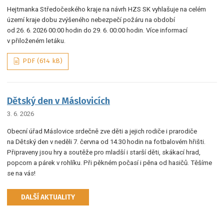
Hejtmanka Středočeského kraje na návrh HZS SK vyhlašuje na celém
území kraje dobu zvýšeného nebezpečí požáru na období
od 26. 6. 2026 00:00 hodin do 29. 6. 00:00 hodin. Více informací
v přiloženém letáku.
PDF (614 kB)
Dětský den v Máslovicích
3. 6. 2026
Obecní úřad Máslovice srdečně zve děti a jejich rodiče i prarodiče
na Dětský den v neděli 7. června od 14.30 hodin na fotbalovém hřišti.
Připraveny jsou hry a soutěže pro mladší i starší děti, skákací hrad,
popcorn a párek v rohlíku. Při pěkném počasí i pěna od hasičů. Těšíme
se na vás!
DALŠÍ AKTUALITY