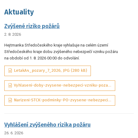
Aktuality
Zvýšené riziko požárů
2. 8. 2026
Hejtmanka Středočeského kraje vyhlašuje na celém území
Středočeského kraje dobu zvýšeného nebezpečí vzniku požáru
na období od 1. 8. 2026 00:00 do odvolání.
LetakA4_pozary_7_2026, JPG (280 kB)
Vyhlaseni-doby-zvysene-nebezpeci-vzniku-pozaru-07-2026-sig_aDQP3Wd, PDF (292 kB)
Narizeni-STCK-podminky-PO-zvysene-nebezpeci-pozaru-01-2025-ASPI_tObrJIM, PDF (131 kB)
Vyhlášení zvýšeného rizika požáru
26. 6. 2026