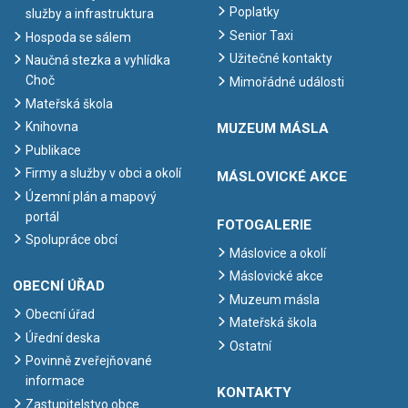
Poplatky
služby a infrastruktura
Senior Taxi
Hospoda se sálem
Užitečné kontakty
Naučná stezka a vyhlídka
Choč
Mimořádné události
Mateřská škola
Knihovna
MUZEUM MÁSLA
Publikace
Firmy a služby v obci a okolí
MÁSLOVICKÉ AKCE
Územní plán a mapový
portál
FOTOGALERIE
Spolupráce obcí
Máslovice a okolí
Máslovické akce
OBECNÍ ÚŘAD
Muzeum másla
Obecní úřad
Mateřská škola
Úřední deska
Ostatní
Povinně zveřejňované
informace
KONTAKTY
Zastupitelstvo obce