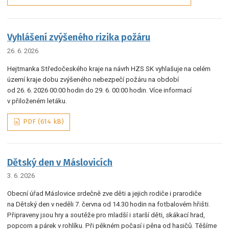
Vyhlášení zvýšeného rizika požáru
26. 6. 2026
Hejtmanka Středočeského kraje na návrh HZS SK vyhlašuje na celém
území kraje dobu zvýšeného nebezpečí požáru na období
od 26. 6. 2026 00:00 hodin do 29. 6. 00:00 hodin. Více informací
v přiloženém letáku.
PDF (614 kB)
Dětský den v Máslovicích
3. 6. 2026
Obecní úřad Máslovice srdečně zve děti a jejich rodiče i prarodiče
na Dětský den v neděli 7. června od 14.30 hodin na fotbalovém hřišti.
Připraveny jsou hry a soutěže pro mladší i starší děti, skákací hrad,
popcorn a párek v rohlíku. Při pěkném počasí i pěna od hasičů. Těšíme