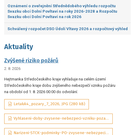
Oznámení o zveřejnění Střednědobého výhledu rozpočtu
Svazku obcí Dolní Povltaví na roky 2026-2028 a Rozpočtu
Svazku obcí Dolní Povltaví na rok 2026
Schválený rozpočet DSO Údolí Vltavy 2026 a rozpočtový výhled
Aktuality
Zvýšené riziko požárů
2. 8. 2026
Hejtmanka Středočeského kraje vyhlašuje na celém území
Středočeského kraje dobu zvýšeného nebezpečí vzniku požáru
na období od 1. 8. 2026 00:00 do odvolání.
LetakA4_pozary_7_2026, JPG (280 kB)
Vyhlaseni-doby-zvysene-nebezpeci-vzniku-pozaru-07-2026-sig_aDQP3Wd, PDF (292 kB)
Narizeni-STCK-podminky-PO-zvysene-nebezpeci-pozaru-01-2025-ASPI_tObrJIM, PDF (131 kB)