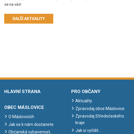
se na vás!
DALŠÍ AKTUALITY
HLAVNÍ STRANA
PRO OBČANY
Aktuality
OBEC MÁSLOVICE
Zpravodaj obce Máslovice
Zpravodaj Středočeského
O Máslovicích
kraje
Jak se k nám dostanete
Jak si vyřídit…
Občanská vybavenost,