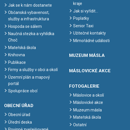
kraje
Jak se k nám dostanete
Jak si vyřídit…
Občanská vybavenost,
Poplatky
služby a infrastruktura
Senior Taxi
Hospoda se sálem
Užitečné kontakty
Naučná stezka a vyhlídka
Choč
Mimořádné události
Mateřská škola
Knihovna
MUZEUM MÁSLA
Publikace
Firmy a služby v obci a okolí
MÁSLOVICKÉ AKCE
Územní plán a mapový
portál
FOTOGALERIE
Spolupráce obcí
Máslovice a okolí
Máslovické akce
OBECNÍ ÚŘAD
Muzeum másla
Obecní úřad
Mateřská škola
Úřední deska
Ostatní
Povinně zveřejňované