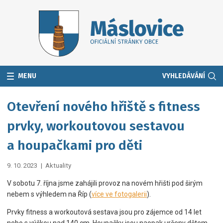
MENU
VYHLEDÁVÁNÍ
Otevření nového hřiště s fitness
prvky, workoutovou sestavou
a houpačkami pro děti
9. 10. 2023
|
Aktuality
V sobotu 7. října jsme zahájili provoz na novém hřišti pod širým
nebem s výhledem na Říp (
více ve fotogalerii
).
Prvky fitness a workoutová sestava jsou pro zájemce od 14 let