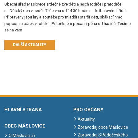
Obecní úřad Máslovice srdečně zve děti a jejich rodiče i prarodiče
na Dětský den v neděli 7. června od 14.30 hodin na fotbalovém hřišti.
Připraveny jsou hry a soutěže pro mladší i starší děti, skákací hrad,
popcorn a párek v rohlíku. Při pěkném počasí i pěna od hasičů. Těšíme
se na vás!
DALŠÍ AKTUALITY
HLAVNÍ STRANA
PRO OBČANY
Aktuality
OBEC MÁSLOVICE
Zpravodaj obce Máslovice
Zpravodaj Středočeského
O Máslovicích