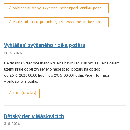
Vyhlaseni-doby-zvysene-nebezpeci-vzniku-pozaru-07-2026-sig_aDQP3Wd, PDF (292 kB)
Narizeni-STCK-podminky-PO-zvysene-nebezpeci-pozaru-01-2025-ASPI_tObrJIM, PDF (131 kB)
Vyhlášení zvýšeného rizika požáru
26. 6. 2026
Hejtmanka Středočeského kraje na návrh HZS SK vyhlašuje na celém
území kraje dobu zvýšeného nebezpečí požáru na období
od 26. 6. 2026 00:00 hodin do 29. 6. 00:00 hodin. Více informací
v přiloženém letáku.
PDF (614 kB)
Dětský den v Máslovicích
3. 6. 2026