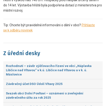
nebo s výškou nad 140 cm. Houpačky jsou naopak určeny dětem
do 14 let. Výstavba hřiště byla podpořena dotací z ministerstva pro
místní rozvoj.
Tip: Chcete být pravidelně informováni o dění v obci?
Přihlaste
se k odběru novinek
Z úřední desky
Rozhodnutí – závěr zjišťovacího řízení ve věci „Náplavka
Libčice nad Vltavou“ v k.ú. Libčice nad Vltavou a v k. ú.
Máslovice
Závěrečný účet DSO Údolí Vltavy 2025
Svazek obcí Dolní Povltaví – oznámení o zveřejnění
závěrečného účtu za rok 2025