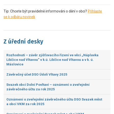
Tip: Chcete být pravidelně informováni o dění v obci?
Přihlaste
se k odběru novinek
Z úřední desky
Rozhodnutí – závěr zjišťovacího řízení ve věci „Náplavka
Libčice nad Vltavou“ v k.ú. Libčice nad Vltavou a v k. ú.
Máslovice
Závěrečný účet DSO Údolí Vltavy 2025
Svazek obcí Dolní Povltaví – oznámení o zveřejnění
závěrečného účtu za rok 2025
Oznámení o zveřejnění závěrečného účtu DSO Svazek měst
a obcí VKM za rok 2025