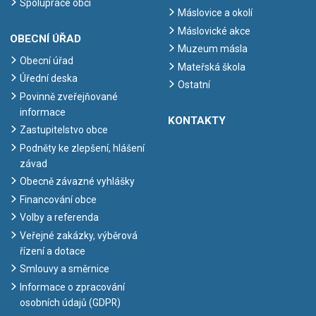
Spolupráce obcí
Máslovice a okolí
Máslovické akce
OBECNÍ ÚŘAD
Muzeum másla
Obecní úřad
Mateřská škola
Úřední deska
Ostatní
Povinně zveřejňované
informace
KONTAKTY
Zastupitelstvo obce
Podněty ke zlepšení, hlášení
závad
Obecně závazné vyhlášky
Financování obce
Volby a referenda
Veřejné zakázky, výběrová
řízení a dotace
Smlouvy a směrnice
Informace o zpracování
osobních údajů (GDPR)