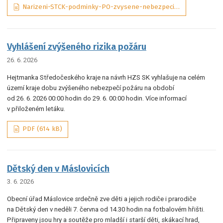
Narizeni-STCK-podminky-PO-zvysene-nebezpeci-pozaru-01-2025-ASPI_tObrJIM, PDF (131 kB)
Vyhlášení zvýšeného rizika požáru
26. 6. 2026
Hejtmanka Středočeského kraje na návrh HZS SK vyhlašuje na celém
území kraje dobu zvýšeného nebezpečí požáru na období
od 26. 6. 2026 00:00 hodin do 29. 6. 00:00 hodin. Více informací
v přiloženém letáku.
PDF (614 kB)
Dětský den v Máslovicích
3. 6. 2026
Obecní úřad Máslovice srdečně zve děti a jejich rodiče i prarodiče
na Dětský den v neděli 7. června od 14.30 hodin na fotbalovém hřišti.
Připraveny jsou hry a soutěže pro mladší i starší děti, skákací hrad,