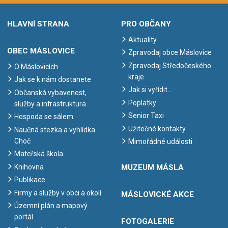
HLAVNÍ STRANA
PRO OBČANY
Aktuality
OBEC MÁSLOVICE
Zpravodaj obce Máslovice
Zpravodaj Středočeského
O Máslovicích
kraje
Jak se k nám dostanete
Jak si vyřídit…
Občanská vybavenost,
Poplatky
služby a infrastruktura
Senior Taxi
Hospoda se sálem
Užitečné kontakty
Naučná stezka a vyhlídka
Choč
Mimořádné události
Mateřská škola
Knihovna
MUZEUM MÁSLA
Publikace
Firmy a služby v obci a okolí
MÁSLOVICKÉ AKCE
Územní plán a mapový
portál
FOTOGALERIE