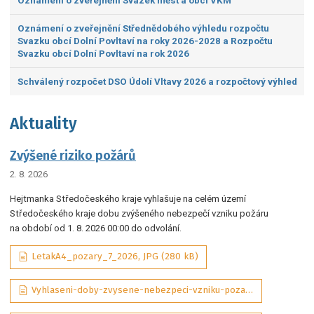
Oznámení o zveřejnění Svazek měst a obcí VKM
Oznámení o zveřejnění Střednědobého výhledu rozpočtu
Svazku obcí Dolní Povltaví na roky 2026-2028 a Rozpočtu
Svazku obcí Dolní Povltaví na rok 2026
Schválený rozpočet DSO Údolí Vltavy 2026 a rozpočtový výhled
Aktuality
Zvýšené riziko požárů
2. 8. 2026
Hejtmanka Středočeského kraje vyhlašuje na celém území
Středočeského kraje dobu zvýšeného nebezpečí vzniku požáru
na období od 1. 8. 2026 00:00 do odvolání.
LetakA4_pozary_7_2026, JPG (280 kB)
Vyhlaseni-doby-zvysene-nebezpeci-vzniku-pozaru-07-2026-sig_aDQP3Wd, PDF (292 kB)