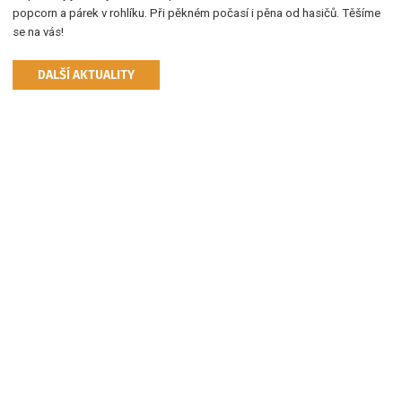
popcorn a párek v rohlíku. Při pěkném počasí i pěna od hasičů. Těšíme
se na vás!
DALŠÍ AKTUALITY