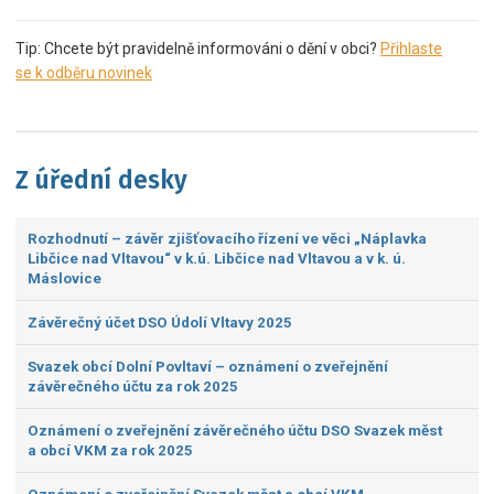
Tip: Chcete být pravidelně informováni o dění v obci?
Přihlaste
se k odběru novinek
Z úřední desky
Rozhodnutí – závěr zjišťovacího řízení ve věci „Náplavka
Libčice nad Vltavou“ v k.ú. Libčice nad Vltavou a v k. ú.
Máslovice
Závěrečný účet DSO Údolí Vltavy 2025
Svazek obcí Dolní Povltaví – oznámení o zveřejnění
závěrečného účtu za rok 2025
Oznámení o zveřejnění závěrečného účtu DSO Svazek měst
a obcí VKM za rok 2025