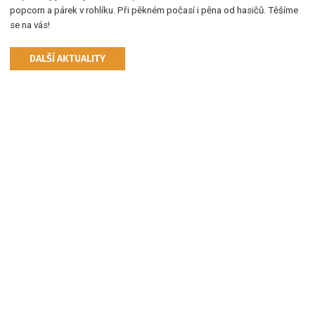
popcorn a párek v rohlíku. Při pěkném počasí i pěna od hasičů. Těšíme
se na vás!
DALŠÍ AKTUALITY