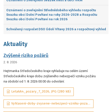
Oznámení o zveřejnění Svazek měst a obcí VKM
Oznámení o zveřejnění Střednědobého výhledu rozpočtu
Svazku obcí Dolní Povltaví na roky 2026-2028 a Rozpočtu
Svazku obcí Dolní Povltaví na rok 2026
Schválený rozpočet DSO Údolí Vltavy 2026 a rozpočtový výhled
Aktuality
Zvýšené riziko požárů
2. 8. 2026
Hejtmanka Středočeského kraje vyhlašuje na celém území
Středočeského kraje dobu zvýšeného nebezpečí vzniku požáru
na období od 1. 8. 2026 00:00 do odvolání.
LetakA4_pozary_7_2026, JPG (280 kB)
Vyhlaseni-doby-zvysene-nebezpeci-vzniku-pozaru-07-2026-sig_aDQP3Wd, PDF (292 kB)