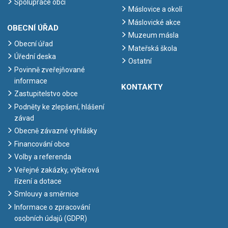
Spolupráce obcí
Máslovice a okolí
Máslovické akce
OBECNÍ ÚŘAD
Muzeum másla
Obecní úřad
Mateřská škola
Úřední deska
Ostatní
Povinně zveřejňované
informace
KONTAKTY
Zastupitelstvo obce
Podněty ke zlepšení, hlášení
závad
Obecně závazné vyhlášky
Financování obce
Volby a referenda
Veřejné zakázky, výběrová
řízení a dotace
Smlouvy a směrnice
Informace o zpracování
osobních údajů (GDPR)