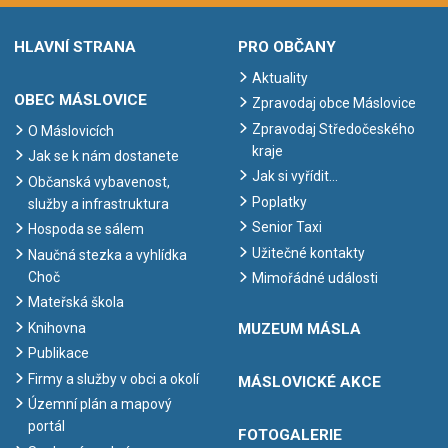
HLAVNÍ STRANA
PRO OBČANY
Aktuality
OBEC MÁSLOVICE
Zpravodaj obce Máslovice
Zpravodaj Středočeského
O Máslovicích
kraje
Jak se k nám dostanete
Jak si vyřídit…
Občanská vybavenost,
Poplatky
služby a infrastruktura
Senior Taxi
Hospoda se sálem
Užitečné kontakty
Naučná stezka a vyhlídka
Choč
Mimořádné události
Mateřská škola
Knihovna
MUZEUM MÁSLA
Publikace
Firmy a služby v obci a okolí
MÁSLOVICKÉ AKCE
Územní plán a mapový
portál
FOTOGALERIE