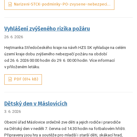
Narizeni-STCK-podminky-PO-zvysene-nebezpeci-pozaru-01-2025-ASPI_tObrJIM, PDF (131 kB)
Vyhlášení zvýšeného rizika požáru
26. 6. 2026
Hejtmanka Středočeského kraje na návrh HZS SK vyhlašuje na celém
území kraje dobu zvýšeného nebezpečí požáru na období
od 26. 6. 2026 00:00 hodin do 29. 6. 00:00 hodin. Více informací
v přiloženém letáku.
PDF (614 kB)
Dětský den v Máslovicích
3. 6. 2026
Obecní úřad Máslovice srdečně zve děti a jejich rodiče i prarodiče
na Dětský den v neděli 7. června od 14.30 hodin na fotbalovém hřišti.
Připraveny jsou hry a soutěže pro mladší i starší děti, skákací hrad,