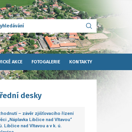
ICKÉ AKCE
FOTOGALERIE
KONTAKTY
úřední desky
hodnutí – závěr zjišťovacího řízení
věci „Náplavka Libčice nad Vltavou“
.ú. Libčice nad Vltavou a v k. ú.