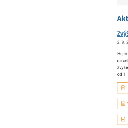
Akt
Zvý
2. 8.
Hejtm
na ce
zvýše
od 1.