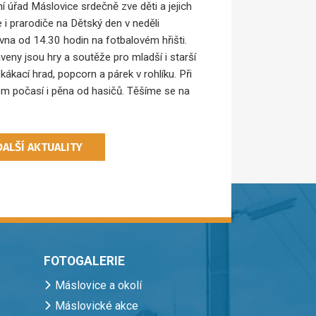
í úřad Máslovice srdečně zve děti a jejich
e i prarodiče na Dětský den v neděli
rvna od 14.30 hodin na fotbalovém hřišti.
aveny jsou hry a soutěže pro mladší i starší
skákací hrad, popcorn a párek v rohlíku. Při
m počasí i pěna od hasičů. Těšíme se na
DALŠÍ AKTUALITY
FOTOGALERIE
Máslovice a okolí
Máslovické akce