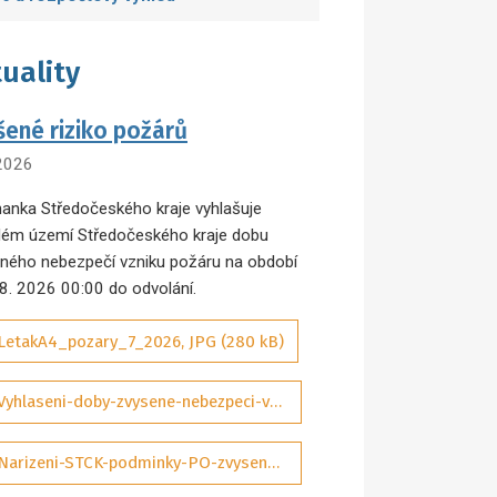
uality
šené riziko požárů
 2026
anka Středočeského kraje vyhlašuje
lém území Středočeského kraje dobu
ného nebezpečí vzniku požáru na období
 8. 2026 00:00 do odvolání.
LetakA4_pozary_7_2026, JPG (280 kB)
Vyhlaseni-doby-zvysene-nebezpeci-vzniku-pozaru-07-2026-sig_aDQP3Wd, PDF (292 kB)
Narizeni-STCK-podminky-PO-zvysene-nebezpeci-pozaru-01-2025-ASPI_tObrJIM, PDF (131 kB)