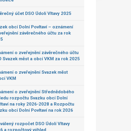
lovice
ěrečný účet DSO Údolí Vltavy 2025
zek obcí Dolní Povltaví – oznámení
veřejnění závěrečného účtu za rok
25
ámení o zveřejnění závěrečného účtu
 Svazek měst a obcí VKM za rok 2025
ámení o zveřejnění Svazek měst
bcí VKM
ámení o zveřejnění Střednědobého
ledu rozpočtu Svazku obcí Dolní
ltaví na roky 2026-2028 a Rozpočtu
zku obcí Dolní Povltaví na rok 2026
válený rozpočet DSO Údolí Vltavy
6 a rozpočtový výhled