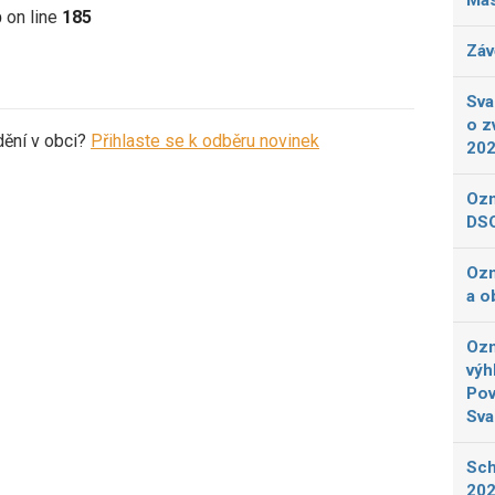
Más
p
on line
185
Záv
Sva
o z
dění v obci?
Přihlaste se k odběru novinek
20
Ozn
DSO
Ozn
a o
Ozn
výh
Pov
Sva
Sch
202