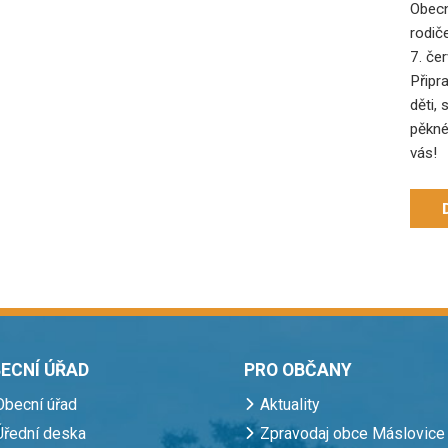
Obecn
rodič
7. če
Připr
děti, 
pěkné
vás!
ECNÍ ÚŘAD
PRO OBČANY
Obecní úřad
Aktuality
Úřední deska
Zpravodaj obce Máslovice