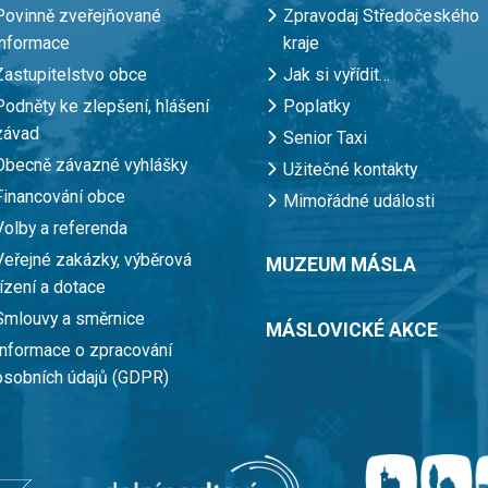
Povinně zveřejňované
Zpravodaj Středočeského
informace
kraje
Zastupitelstvo obce
Jak si vyřídit…
Podněty ke zlepšení, hlášení
Poplatky
závad
Senior Taxi
Obecně závazné vyhlášky
Užitečné kontakty
Financování obce
Mimořádné události
Volby a referenda
Veřejné zakázky, výběrová
MUZEUM MÁSLA
řízení a dotace
Smlouvy a směrnice
MÁSLOVICKÉ AKCE
Informace o zpracování
osobních údajů (GDPR)