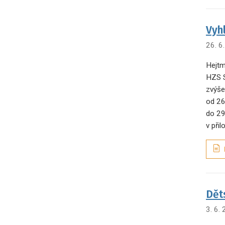
Vyh
26. 6
Hejtm
HZS S
zvýše
od 26
do 29
v při
Dět
3. 6.