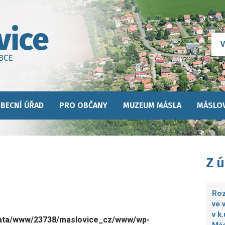
BECNÍ ÚŘAD
PRO OBČANY
MUZEUM MÁSLA
MÁSLOV
Z 
Roz
ve 
v k
ata/www/23738/maslovice_cz/www/wp-