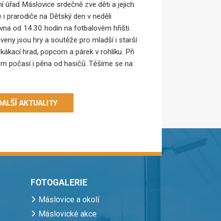
í úřad Máslovice srdečně zve děti a jejich
e i prarodiče na Dětský den v neděli
rvna od 14.30 hodin na fotbalovém hřišti.
aveny jsou hry a soutěže pro mladší i starší
skákací hrad, popcorn a párek v rohlíku. Při
m počasí i pěna od hasičů. Těšíme se na
DALŠÍ AKTUALITY
FOTOGALERIE
Máslovice a okolí
Máslovické akce