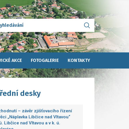
ICKÉ AKCE
FOTOGALERIE
KONTAKTY
úřední desky
hodnutí – závěr zjišťovacího řízení
věci „Náplavka Libčice nad Vltavou“
.ú. Libčice nad Vltavou a v k. ú.