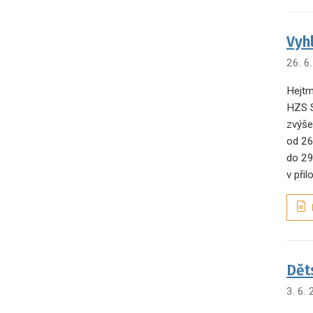
Vyh
26. 6
Hejtm
HZS S
zvýše
od 26
do 29
v při
Dět
3. 6.