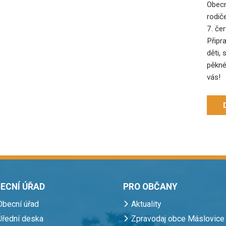
Obecn
rodič
7. če
Připr
děti, 
pěkné
vás!
ECNÍ ÚŘAD
PRO OBČANY
Obecní úřad
Aktuality
Úřední deska
Zpravodaj obce Máslovice