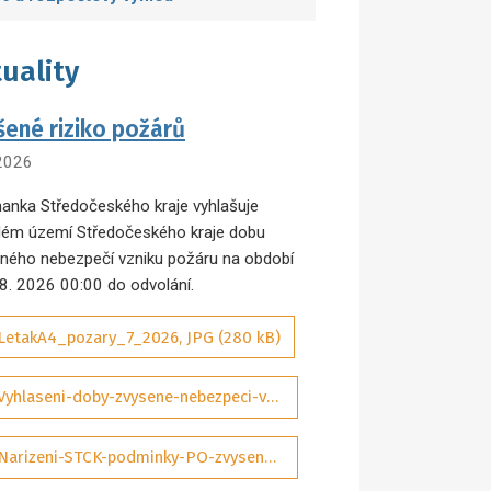
uality
šené riziko požárů
 2026
anka Středočeského kraje vyhlašuje
lém území Středočeského kraje dobu
ného nebezpečí vzniku požáru na období
 8. 2026 00:00 do odvolání.
LetakA4_pozary_7_2026, JPG (280 kB)
Vyhlaseni-doby-zvysene-nebezpeci-vzniku-pozaru-07-2026-sig_aDQP3Wd, PDF (292 kB)
Narizeni-STCK-podminky-PO-zvysene-nebezpeci-pozaru-01-2025-ASPI_tObrJIM, PDF (131 kB)