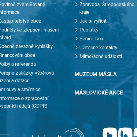
Povinně zveřejňované
Zpravodaj Středočeského
informace
kraje
Zastupitelstvo obce
Jak si vyřídit…
Podněty ke zlepšení, hlášení
Poplatky
závad
Senior Taxi
Obecně závazné vyhlášky
Užitečné kontakty
Financování obce
Mimořádné události
Volby a referenda
Veřejné zakázky, výběrová
MUZEUM MÁSLA
řízení a dotace
Smlouvy a směrnice
MÁSLOVICKÉ AKCE
Informace o zpracování
osobních údajů (GDPR)