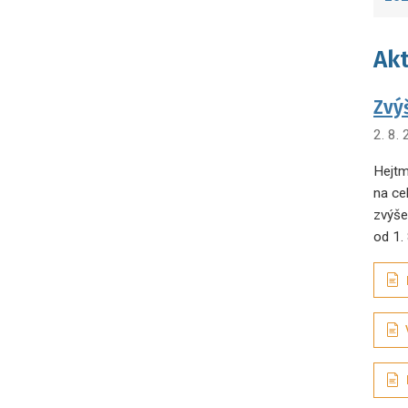
Akt
Zvý
2. 8.
Hejtm
na ce
zvýše
od 1.