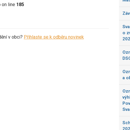
Más
p
on line
185
Záv
Sva
o z
dění v obci?
Přihlaste se k odběru novinek
20
Ozn
DSO
Ozn
a o
Ozn
výh
Pov
Sva
Sch
202