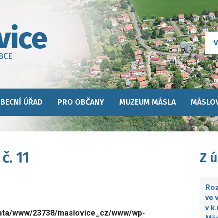
BECNÍ ÚŘAD
PRO OBČANY
MUZEUM MÁSLA
MÁSLOV
č. 11
Z 
Roz
ve 
v k
ata/www/23738/maslovice_cz/www/wp-