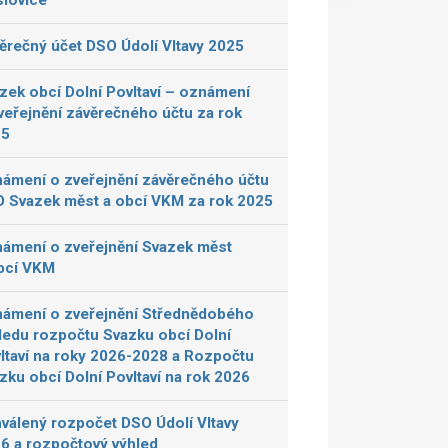
lovice
ěrečný účet DSO Údolí Vltavy 2025
zek obcí Dolní Povltaví – oznámení
veřejnění závěrečného účtu za rok
25
ámení o zveřejnění závěrečného účtu
 Svazek měst a obcí VKM za rok 2025
ámení o zveřejnění Svazek měst
bcí VKM
ámení o zveřejnění Střednědobého
ledu rozpočtu Svazku obcí Dolní
ltaví na roky 2026-2028 a Rozpočtu
zku obcí Dolní Povltaví na rok 2026
válený rozpočet DSO Údolí Vltavy
6 a rozpočtový výhled