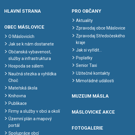
HLAVNÍ STRANA
PRO OBČANY
Aktuality
OBEC MÁSLOVICE
Zpravodaj obce Máslovice
Zpravodaj Středočeského
O Máslovicích
kraje
Jak se k nám dostanete
Jak si vyřídit…
Občanská vybavenost,
Poplatky
služby a infrastruktura
Senior Taxi
Hospoda se sálem
Užitečné kontakty
Naučná stezka a vyhlídka
Choč
Mimořádné události
Mateřská škola
Knihovna
MUZEUM MÁSLA
Publikace
Firmy a služby v obci a okolí
MÁSLOVICKÉ AKCE
Územní plán a mapový
portál
FOTOGALERIE
Spolupráce obcí