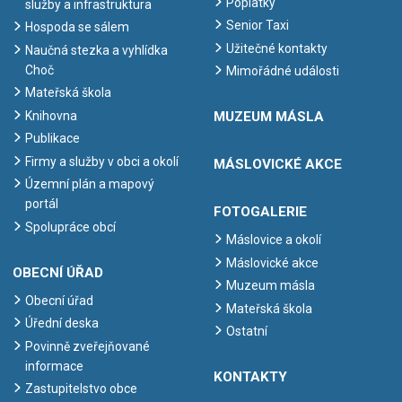
Poplatky
služby a infrastruktura
Senior Taxi
Hospoda se sálem
Užitečné kontakty
Naučná stezka a vyhlídka
Choč
Mimořádné události
Mateřská škola
Knihovna
MUZEUM MÁSLA
Publikace
Firmy a služby v obci a okolí
MÁSLOVICKÉ AKCE
Územní plán a mapový
portál
FOTOGALERIE
Spolupráce obcí
Máslovice a okolí
Máslovické akce
OBECNÍ ÚŘAD
Muzeum másla
Obecní úřad
Mateřská škola
Úřední deska
Ostatní
Povinně zveřejňované
informace
KONTAKTY
Zastupitelstvo obce