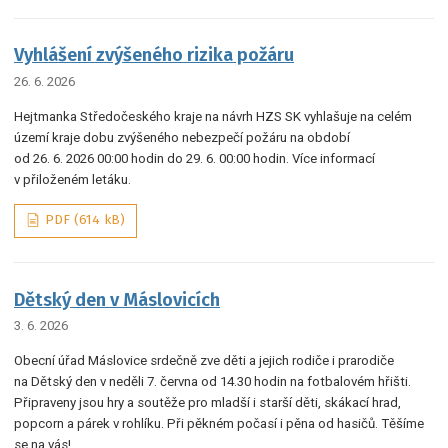
Vyhlášení zvýšeného rizika požáru
26. 6. 2026
Hejtmanka Středočeského kraje na návrh HZS SK vyhlašuje na celém
území kraje dobu zvýšeného nebezpečí požáru na období
od 26. 6. 2026 00:00 hodin do 29. 6. 00:00 hodin. Více informací
v přiloženém letáku.
PDF (614 kB)
Dětský den v Máslovicích
3. 6. 2026
Obecní úřad Máslovice srdečně zve děti a jejich rodiče i prarodiče
na Dětský den v neděli 7. června od 14.30 hodin na fotbalovém hřišti.
Připraveny jsou hry a soutěže pro mladší i starší děti, skákací hrad,
popcorn a párek v rohlíku. Při pěkném počasí i pěna od hasičů. Těšíme
se na vás!