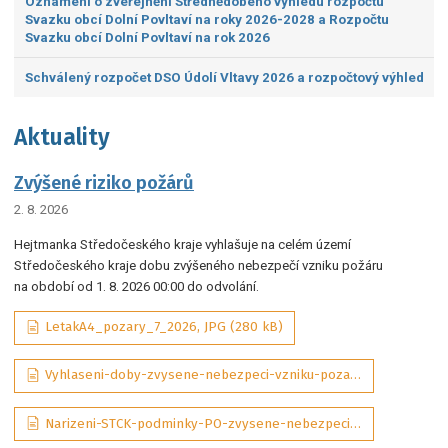
Oznámení o zveřejnění Střednědobého výhledu rozpočtu
Svazku obcí Dolní Povltaví na roky 2026-2028 a Rozpočtu
Svazku obcí Dolní Povltaví na rok 2026
Schválený rozpočet DSO Údolí Vltavy 2026 a rozpočtový výhled
Aktuality
Zvýšené riziko požárů
2. 8. 2026
Hejtmanka Středočeského kraje vyhlašuje na celém území
Středočeského kraje dobu zvýšeného nebezpečí vzniku požáru
na období od 1. 8. 2026 00:00 do odvolání.
LetakA4_pozary_7_2026, JPG (280 kB)
Vyhlaseni-doby-zvysene-nebezpeci-vzniku-pozaru-07-2026-sig_aDQP3Wd, PDF (292 kB)
Narizeni-STCK-podminky-PO-zvysene-nebezpeci-pozaru-01-2025-ASPI_tObrJIM, PDF (131 kB)