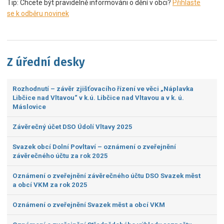
Tip: Chcete být pravidelně informováni o dění v obci?
Přihlaste
se k odběru novinek
Z úřední desky
Rozhodnutí – závěr zjišťovacího řízení ve věci „Náplavka
Libčice nad Vltavou“ v k.ú. Libčice nad Vltavou a v k. ú.
Máslovice
Závěrečný účet DSO Údolí Vltavy 2025
Svazek obcí Dolní Povltaví – oznámení o zveřejnění
závěrečného účtu za rok 2025
Oznámení o zveřejnění závěrečného účtu DSO Svazek měst
a obcí VKM za rok 2025
Oznámení o zveřejnění Svazek měst a obcí VKM