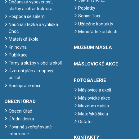
Jak si vyřídit…
Občanská vybavenost,
Poplatky
služby a infrastruktura
Senior Taxi
Hospoda se sálem
Užitečné kontakty
Naučná stezka a vyhlídka
Choč
Mimořádné události
Mateřská škola
Knihovna
MUZEUM MÁSLA
Publikace
Firmy a služby v obci a okolí
MÁSLOVICKÉ AKCE
Územní plán a mapový
portál
FOTOGALERIE
Spolupráce obcí
Máslovice a okolí
Máslovické akce
OBECNÍ ÚŘAD
Muzeum másla
Obecní úřad
Mateřská škola
Úřední deska
Ostatní
Povinně zveřejňované
informace
KONTAKTY