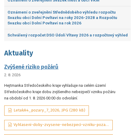
Oznámení o zveřejnění Svazek měst a obcí VKM
Oznámení o zveřejnění Střednědobého výhledu rozpočtu
Svazku obcí Dolní Povltaví na roky 2026-2028 a Rozpočtu
Svazku obcí Dolní Povltaví na rok 2026
Schválený rozpočet DSO Údolí Vltavy 2026 a rozpočtový výhled
Aktuality
Zvýšené riziko požárů
2. 8. 2026
Hejtmanka Středočeského kraje vyhlašuje na celém území
Středočeského kraje dobu zvýšeného nebezpečí vzniku požáru
na období od 1. 8. 2026 00:00 do odvolání.
LetakA4_pozary_7_2026, JPG (280 kB)
Vyhlaseni-doby-zvysene-nebezpeci-vzniku-pozaru-07-2026-sig_aDQP3Wd, PDF (292 kB)