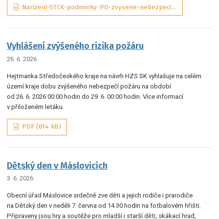
Narizeni-STCK-podminky-PO-zvysene-nebezpeci-pozaru-01-2025-ASPI_tObrJIM, PDF (131 kB)
Vyhlášení zvýšeného rizika požáru
26. 6. 2026
Hejtmanka Středočeského kraje na návrh HZS SK vyhlašuje na celém
území kraje dobu zvýšeného nebezpečí požáru na období
od 26. 6. 2026 00:00 hodin do 29. 6. 00:00 hodin. Více informací
v přiloženém letáku.
PDF (614 kB)
Dětský den v Máslovicích
3. 6. 2026
Obecní úřad Máslovice srdečně zve děti a jejich rodiče i prarodiče
na Dětský den v neděli 7. června od 14.30 hodin na fotbalovém hřišti.
Připraveny jsou hry a soutěže pro mladší i starší děti, skákací hrad,