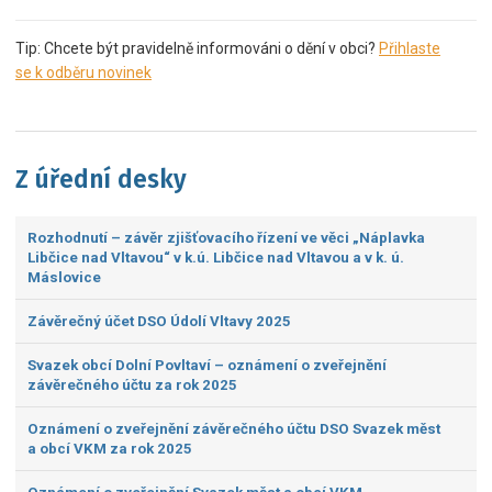
Tip: Chcete být pravidelně informováni o dění v obci?
Přihlaste
se k odběru novinek
Z úřední desky
Rozhodnutí – závěr zjišťovacího řízení ve věci „Náplavka
Libčice nad Vltavou“ v k.ú. Libčice nad Vltavou a v k. ú.
Máslovice
Závěrečný účet DSO Údolí Vltavy 2025
Svazek obcí Dolní Povltaví – oznámení o zveřejnění
závěrečného účtu za rok 2025
Oznámení o zveřejnění závěrečného účtu DSO Svazek měst
a obcí VKM za rok 2025