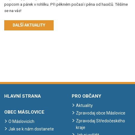
popcorn a párek v rohlíku. Při pěkném počasí i pěna od hasičů. Těšíme
se na vás!
DALŠÍ AKTUALITY
HLAVNÍ STRANA
PRO OBČANY
Aktuality
OBEC MÁSLOVICE
Zpravodaj obce Máslovice
Zpravodaj Středočeského
O Máslovicích
kraje
Jak se k nám dostanete