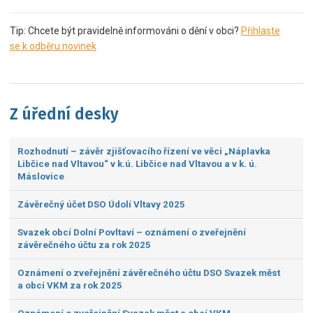
Tip: Chcete být pravidelně informováni o dění v obci?
Přihlaste
se k odběru novinek
Z úřední desky
Rozhodnutí – závěr zjišťovacího řízení ve věci „Náplavka
Libčice nad Vltavou“ v k.ú. Libčice nad Vltavou a v k. ú.
Máslovice
Závěrečný účet DSO Údolí Vltavy 2025
Svazek obcí Dolní Povltaví – oznámení o zveřejnění
závěrečného účtu za rok 2025
Oznámení o zveřejnění závěrečného účtu DSO Svazek měst
a obcí VKM za rok 2025