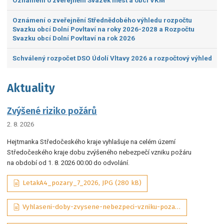
Oznámení o zveřejnění Svazek měst a obcí VKM
Oznámení o zveřejnění Střednědobého výhledu rozpočtu
Svazku obcí Dolní Povltaví na roky 2026-2028 a Rozpočtu
Svazku obcí Dolní Povltaví na rok 2026
Schválený rozpočet DSO Údolí Vltavy 2026 a rozpočtový výhled
Aktuality
Zvýšené riziko požárů
2. 8. 2026
Hejtmanka Středočeského kraje vyhlašuje na celém území
Středočeského kraje dobu zvýšeného nebezpečí vzniku požáru
na období od 1. 8. 2026 00:00 do odvolání.
LetakA4_pozary_7_2026, JPG (280 kB)
Vyhlaseni-doby-zvysene-nebezpeci-vzniku-pozaru-07-2026-sig_aDQP3Wd, PDF (292 kB)