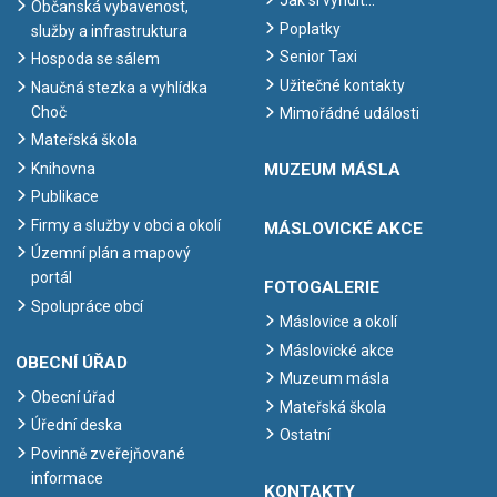
Jak si vyřídit…
Občanská vybavenost,
Poplatky
služby a infrastruktura
Senior Taxi
Hospoda se sálem
Užitečné kontakty
Naučná stezka a vyhlídka
Choč
Mimořádné události
Mateřská škola
Knihovna
MUZEUM MÁSLA
Publikace
Firmy a služby v obci a okolí
MÁSLOVICKÉ AKCE
Územní plán a mapový
portál
FOTOGALERIE
Spolupráce obcí
Máslovice a okolí
Máslovické akce
OBECNÍ ÚŘAD
Muzeum másla
Obecní úřad
Mateřská škola
Úřední deska
Ostatní
Povinně zveřejňované
informace
KONTAKTY