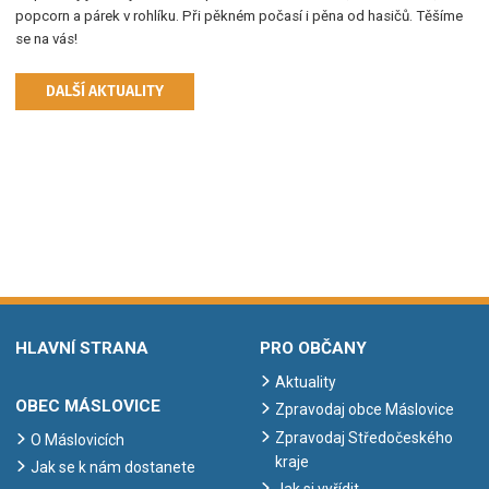
popcorn a párek v rohlíku. Při pěkném počasí i pěna od hasičů. Těšíme
se na vás!
DALŠÍ AKTUALITY
HLAVNÍ STRANA
PRO OBČANY
Aktuality
OBEC MÁSLOVICE
Zpravodaj obce Máslovice
Zpravodaj Středočeského
O Máslovicích
kraje
Jak se k nám dostanete