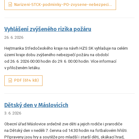
Narizeni-STCK-podminky-PO-zvysene-nebezpeci-pozaru-01-2025-ASPI_tObrJIM, PDF (131 kB)
Vyhlášení zvýšeného rizika požáru
26. 6. 2026
Hejtmanka Středočeského kraje na návrh HZS SK vyhlašuje na celém
území kraje dobu zvýšeného nebezpečí požáru na období
od 26. 6. 2026 00:00 hodin do 29. 6. 00:00 hodin. Více informací
v přiloženém letáku.
PDF (614 kB)
Dětský den v Máslovicích
3. 6. 2026
Obecní úřad Máslovice srdečně zve děti a jejich rodiče i prarodiče
na Dětský den v neděli 7. června od 14.30 hodin na fotbalovém hřišti.
Připraveny jsou hry a soutěže pro mladší i starší děti, skákací hrad,