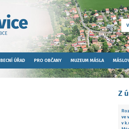
BECNÍ ÚŘAD
PRO OBČANY
MUZEUM MÁSLA
MÁSLOV
Z 
Roz
ve 
v k