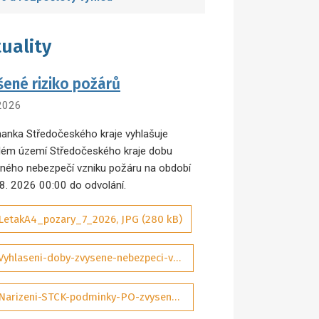
uality
šené riziko požárů
 2026
anka Středočeského kraje vyhlašuje
lém území Středočeského kraje dobu
ného nebezpečí vzniku požáru na období
 8. 2026 00:00 do odvolání.
LetakA4_pozary_7_2026, JPG (280 kB)
Vyhlaseni-doby-zvysene-nebezpeci-vzniku-pozaru-07-2026-sig_aDQP3Wd, PDF (292 kB)
Narizeni-STCK-podminky-PO-zvysene-nebezpeci-pozaru-01-2025-ASPI_tObrJIM, PDF (131 kB)