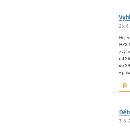
Vyh
26. 6
Hejtm
HZS S
zvýše
od 26
do 29
v při
Dět
3. 6.