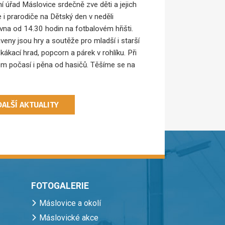
í úřad Máslovice srdečně zve děti a jejich
e i prarodiče na Dětský den v neděli
rvna od 14.30 hodin na fotbalovém hřišti.
aveny jsou hry a soutěže pro mladší i starší
skákací hrad, popcorn a párek v rohlíku. Při
m počasí i pěna od hasičů. Těšíme se na
DALŠÍ AKTUALITY
FOTOGALERIE
Máslovice a okolí
Máslovické akce