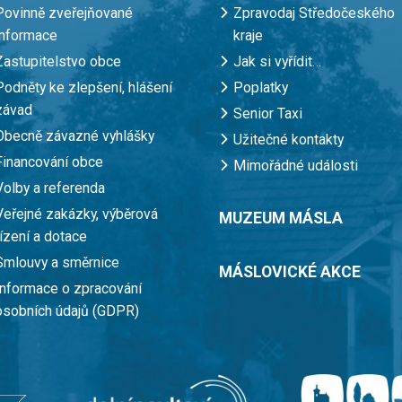
Povinně zveřejňované
Zpravodaj Středočeského
informace
kraje
Zastupitelstvo obce
Jak si vyřídit…
Podněty ke zlepšení, hlášení
Poplatky
závad
Senior Taxi
Obecně závazné vyhlášky
Užitečné kontakty
Financování obce
Mimořádné události
Volby a referenda
Veřejné zakázky, výběrová
MUZEUM MÁSLA
řízení a dotace
Smlouvy a směrnice
MÁSLOVICKÉ AKCE
Informace o zpracování
osobních údajů (GDPR)