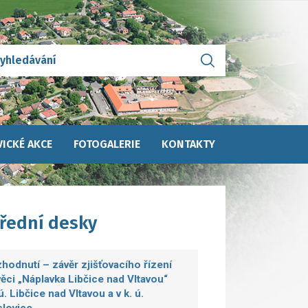
ICKÉ AKCE
FOTOGALERIE
KONTAKTY
úřední desky
hodnutí – závěr zjišťovacího řízení
věci „Náplavka Libčice nad Vltavou“
.ú. Libčice nad Vltavou a v k. ú.