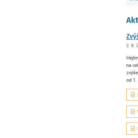
Akt
Zvý
2. 8.
Hejtm
na ce
zvýše
od 1.