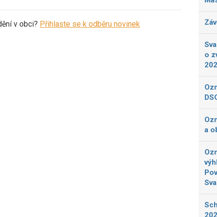
Más
Záv
dění v obci?
Přihlaste se k odběru novinek
Sva
o z
20
Ozn
DSO
Ozn
a o
Ozn
výh
Pov
Sva
Sch
202