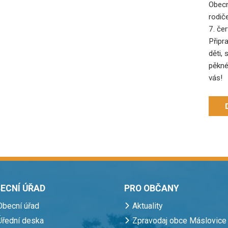
Obecn
rodič
7. če
Připr
děti, 
pěkné
vás!
ECNÍ ÚŘAD
PRO OBČANY
Obecní úřad
Aktuality
Úřední deska
Zpravodaj obce Máslovice