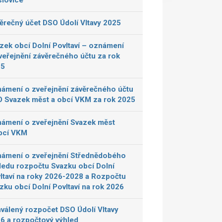
lovice
ěrečný účet DSO Údolí Vltavy 2025
zek obcí Dolní Povltaví – oznámení
veřejnění závěrečného účtu za rok
25
ámení o zveřejnění závěrečného účtu
 Svazek měst a obcí VKM za rok 2025
ámení o zveřejnění Svazek měst
bcí VKM
ámení o zveřejnění Střednědobého
ledu rozpočtu Svazku obcí Dolní
ltaví na roky 2026-2028 a Rozpočtu
zku obcí Dolní Povltaví na rok 2026
válený rozpočet DSO Údolí Vltavy
6 a rozpočtový výhled