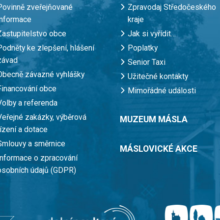
Povinně zveřejňované
Zpravodaj Středočeského
informace
kraje
Zastupitelstvo obce
Jak si vyřídit…
Podněty ke zlepšení, hlášení
Poplatky
závad
Senior Taxi
Obecně závazné vyhlášky
Užitečné kontakty
Financování obce
Mimořádné události
Volby a referenda
Veřejné zakázky, výběrová
MUZEUM MÁSLA
řízení a dotace
Smlouvy a směrnice
MÁSLOVICKÉ AKCE
Informace o zpracování
osobních údajů (GDPR)