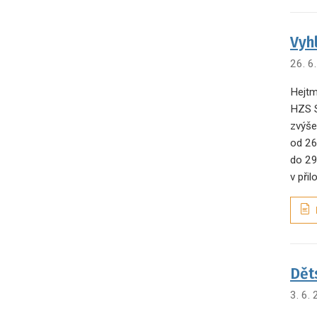
Vyh
26. 6
Hejtm
HZS S
zvýše
od 26
do 29
v při
Dět
3. 6.