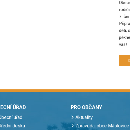
Obecn
rodič
7. če
Připr
děti, 
pěkné
vás!
ECNÍ ÚŘAD
PRO OBČANY
Obecní úřad
Aktuality
Úřední deska
Zpravodaj obce Máslovice