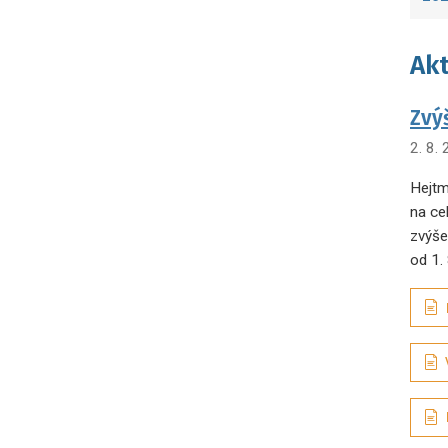
Akt
Zvý
2. 8.
Hejtm
na ce
zvýše
od 1.