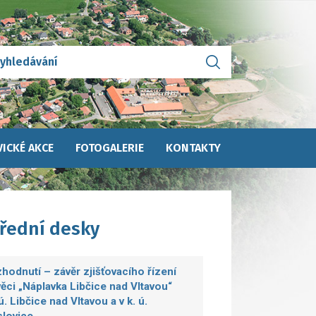
ICKÉ AKCE
FOTOGALERIE
KONTAKTY
úřední desky
hodnutí – závěr zjišťovacího řízení
věci „Náplavka Libčice nad Vltavou“
.ú. Libčice nad Vltavou a v k. ú.