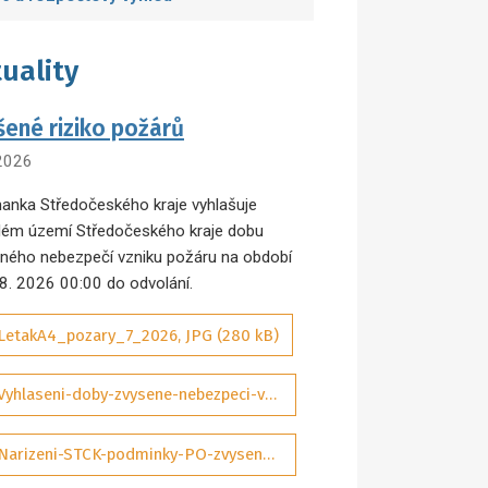
uality
šené riziko požárů
 2026
anka Středočeského kraje vyhlašuje
lém území Středočeského kraje dobu
ného nebezpečí vzniku požáru na období
 8. 2026 00:00 do odvolání.
LetakA4_pozary_7_2026, JPG (280 kB)
Vyhlaseni-doby-zvysene-nebezpeci-vzniku-pozaru-07-2026-sig_aDQP3Wd, PDF (292 kB)
Narizeni-STCK-podminky-PO-zvysene-nebezpeci-pozaru-01-2025-ASPI_tObrJIM, PDF (131 kB)