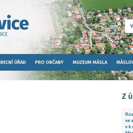
BECNÍ ÚŘAD
PRO OBČANY
MUZEUM MÁSLA
MÁSLOV
Z 
Roz
ve 
v k