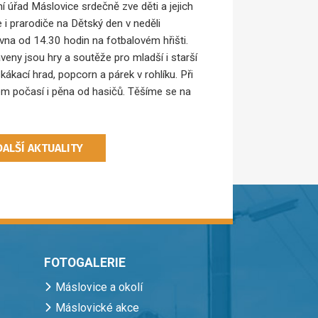
í úřad Máslovice srdečně zve děti a jejich
e i prarodiče na Dětský den v neděli
rvna od 14.30 hodin na fotbalovém hřišti.
aveny jsou hry a soutěže pro mladší i starší
skákací hrad, popcorn a párek v rohlíku. Při
m počasí i pěna od hasičů. Těšíme se na
DALŠÍ AKTUALITY
FOTOGALERIE
Máslovice a okolí
Máslovické akce