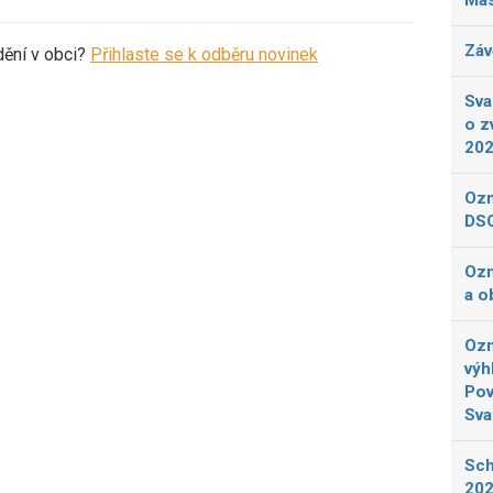
Más
Záv
dění v obci?
Přihlaste se k odběru novinek
Sva
o z
20
Ozn
DSO
Ozn
a o
Ozn
výh
Pov
Sva
Sch
202