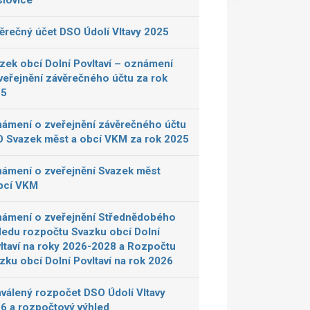
lovice
ěrečný účet DSO Údolí Vltavy 2025
zek obcí Dolní Povltaví – oznámení
veřejnění závěrečného účtu za rok
25
ámení o zveřejnění závěrečného účtu
 Svazek měst a obcí VKM za rok 2025
ámení o zveřejnění Svazek měst
bcí VKM
ámení o zveřejnění Střednědobého
ledu rozpočtu Svazku obcí Dolní
ltaví na roky 2026-2028 a Rozpočtu
zku obcí Dolní Povltaví na rok 2026
válený rozpočet DSO Údolí Vltavy
6 a rozpočtový výhled