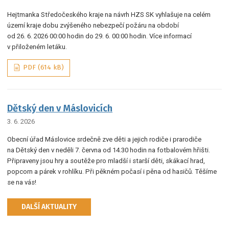
Hejtmanka Středočeského kraje na návrh HZS SK vyhlašuje na celém
území kraje dobu zvýšeného nebezpečí požáru na období
od 26. 6. 2026 00:00 hodin do 29. 6. 00:00 hodin. Více informací
v přiloženém letáku.
PDF (614 kB)
Dětský den v Máslovicích
3. 6. 2026
Obecní úřad Máslovice srdečně zve děti a jejich rodiče i prarodiče
na Dětský den v neděli 7. června od 14.30 hodin na fotbalovém hřišti.
Připraveny jsou hry a soutěže pro mladší i starší děti, skákací hrad,
popcorn a párek v rohlíku. Při pěkném počasí i pěna od hasičů. Těšíme
se na vás!
DALŠÍ AKTUALITY