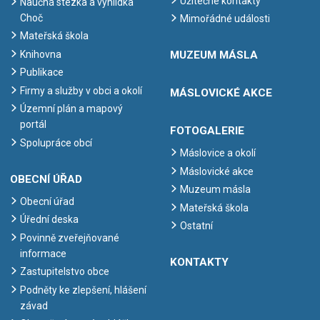
Užitečné kontakty
Naučná stezka a vyhlídka
Choč
Mimořádné události
Mateřská škola
Knihovna
MUZEUM MÁSLA
Publikace
Firmy a služby v obci a okolí
MÁSLOVICKÉ AKCE
Územní plán a mapový
portál
FOTOGALERIE
Spolupráce obcí
Máslovice a okolí
Máslovické akce
OBECNÍ ÚŘAD
Muzeum másla
Obecní úřad
Mateřská škola
Úřední deska
Ostatní
Povinně zveřejňované
informace
KONTAKTY
Zastupitelstvo obce
Podněty ke zlepšení, hlášení
závad