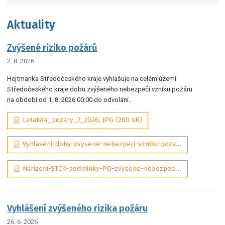
Aktuality
Zvýšené riziko požárů
2. 8. 2026
Hejtmanka Středočeského kraje vyhlašuje na celém území
Středočeského kraje dobu zvýšeného nebezpečí vzniku požáru
na období od 1. 8. 2026 00:00 do odvolání.
LetakA4_pozary_7_2026, JPG (280 kB)
Vyhlaseni-doby-zvysene-nebezpeci-vzniku-pozaru-07-2026-sig_aDQP3Wd, PDF (292 kB)
Narizeni-STCK-podminky-PO-zvysene-nebezpeci-pozaru-01-2025-ASPI_tObrJIM, PDF (131 kB)
Vyhlášení zvýšeného rizika požáru
26. 6. 2026