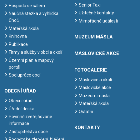
Senior Taxi
Hospoda se sálem
Užitečné kontakty
Naučná stezka a vyhlídka
Choč
Mimořádné události
Mateřská škola
Knihovna
MUZEUM MÁSLA
Publikace
Firmy a služby v obci a okolí
MÁSLOVICKÉ AKCE
Územní plán a mapový
portál
FOTOGALERIE
Spolupráce obcí
Máslovice a okolí
Máslovické akce
OBECNÍ ÚŘAD
Muzeum másla
Obecní úřad
Mateřská škola
Úřední deska
Ostatní
Povinně zveřejňované
informace
KONTAKTY
Zastupitelstvo obce
Podněty ke zlepšení, hlášení