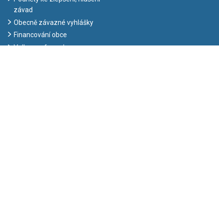
závad
Obecně závazné vyhlášky
Financování obce
Volby a referenda
Veřejné zakázky, výběrová
řízení a dotace
Smlouvy a směrnice
Informace o zpracování
osobních údajů (GDPR)