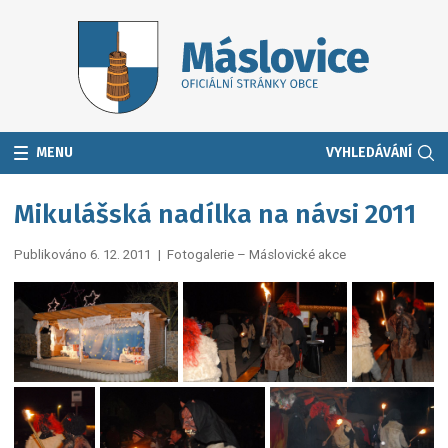
MENU
VYHLEDÁVÁNÍ
Mikulášská nadílka na návsi 2011
Publikováno 6. 12. 2011
|
Fotogalerie – Máslovické akce