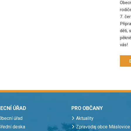
Obecn
rodič
7. če
Připr
děti, 
pěkné
vás!
ECNÍ ÚŘAD
PRO OBČANY
Obecní úřad
Aktuality
Úřední deska
Zpravodaj obce Máslovice