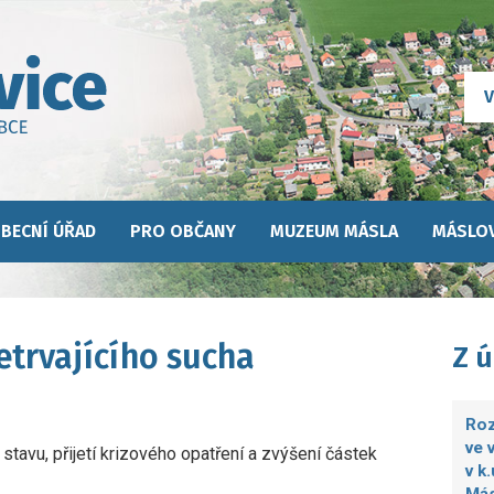
BECNÍ ÚŘAD
PRO OBČANY
MUZEUM MÁSLA
MÁSLOV
etrvajícího sucha
Z 
Roz
ve 
tavu, přijetí krizového opatření a zvýšení částek
v k