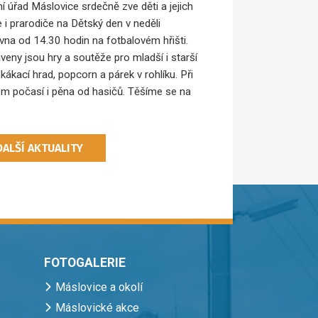
í úřad Máslovice srdečně zve děti a jejich
e i prarodiče na Dětský den v neděli
rvna od 14.30 hodin na fotbalovém hřišti.
aveny jsou hry a soutěže pro mladší i starší
skákací hrad, popcorn a párek v rohlíku. Při
m počasí i pěna od hasičů. Těšíme se na
DALŠÍ AKTUALITY
FOTOGALERIE
Máslovice a okolí
Máslovické akce