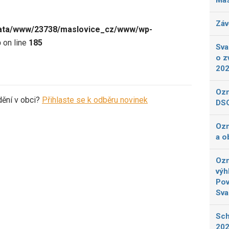
Más
Záv
ata/www/23738/maslovice_cz/www/wp-
p
on line
185
Sva
o z
20
Ozn
dění v obci?
Přihlaste se k odběru novinek
DSO
Ozn
a o
Ozn
výh
Pov
Sva
Sch
202