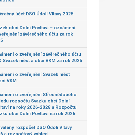
lovice
ěrečný účet DSO Údolí Vltavy 2025
zek obcí Dolní Povltaví – oznámení
veřejnění závěrečného účtu za rok
25
ámení o zveřejnění závěrečného účtu
 Svazek měst a obcí VKM za rok 2025
ámení o zveřejnění Svazek měst
bcí VKM
ámení o zveřejnění Střednědobého
ledu rozpočtu Svazku obcí Dolní
ltaví na roky 2026-2028 a Rozpočtu
zku obcí Dolní Povltaví na rok 2026
válený rozpočet DSO Údolí Vltavy
6 a rozpočtový výhled