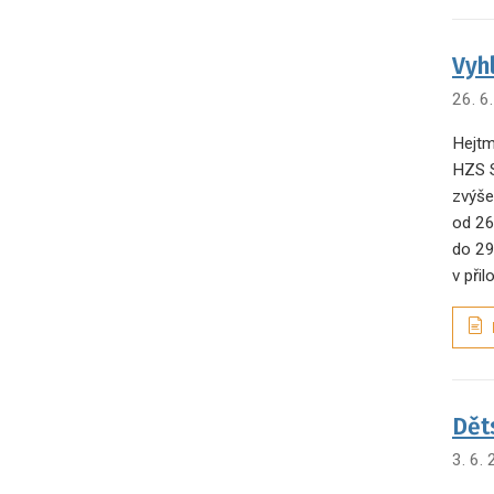
Vyh
26. 6
Hejtm
HZS S
zvýše
od 26
do 29
v při
Dět
3. 6.