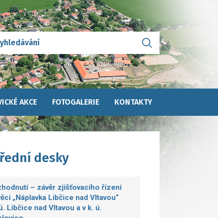
ICKÉ AKCE
FOTOGALERIE
KONTAKTY
úřední desky
hodnutí – závěr zjišťovacího řízení
věci „Náplavka Libčice nad Vltavou“
.ú. Libčice nad Vltavou a v k. ú.