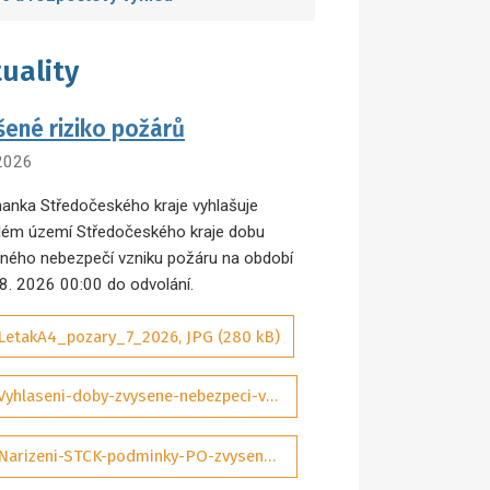
uality
šené riziko požárů
 2026
anka Středočeského kraje vyhlašuje
lém území Středočeského kraje dobu
ného nebezpečí vzniku požáru na období
 8. 2026 00:00 do odvolání.
LetakA4_pozary_7_2026, JPG (280 kB)
Vyhlaseni-doby-zvysene-nebezpeci-vzniku-pozaru-07-2026-sig_aDQP3Wd, PDF (292 kB)
Narizeni-STCK-podminky-PO-zvysene-nebezpeci-pozaru-01-2025-ASPI_tObrJIM, PDF (131 kB)