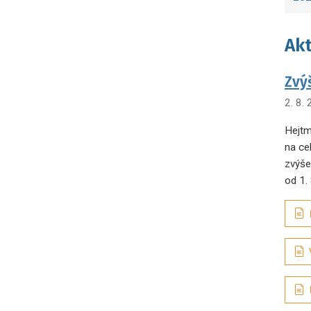
Akt
Zvý
2. 8.
Hejtm
na ce
zvýše
od 1.