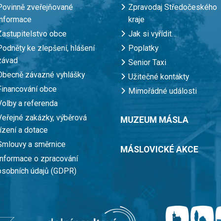
Povinně zveřejňované
Zpravodaj Středočeského
informace
kraje
Zastupitelstvo obce
Jak si vyřídit…
Podněty ke zlepšení, hlášení
Poplatky
závad
Senior Taxi
Obecně závazné vyhlášky
Užitečné kontakty
Financování obce
Mimořádné události
Volby a referenda
Veřejné zakázky, výběrová
MUZEUM MÁSLA
řízení a dotace
Smlouvy a směrnice
MÁSLOVICKÉ AKCE
Informace o zpracování
osobních údajů (GDPR)